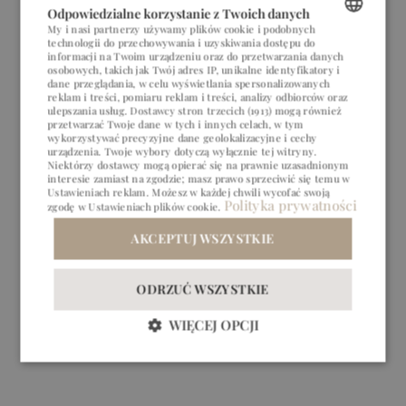
Odpowiedzialne korzystanie z Twoich danych
My i nasi partnerzy używamy plików cookie i podobnych
technologii do przechowywania i uzyskiwania dostępu do
POLISH
informacji na Twoim urządzeniu oraz do przetwarzania danych
osobowych, takich jak Twój adres IP, unikalne identyfikatory i
ENGLISH
dane przeglądania, w celu wyświetlania spersonalizowanych
reklam i treści, pomiaru reklam i treści, analizy odbiorców oraz
ulepszania usług.
Dostawcy stron trzecich (1913)
mogą również
GERMAN
przetwarzać Twoje dane w tych i innych celach, w tym
wykorzystywać precyzyjne dane geolokalizacyjne i cechy
CZECH
urządzenia. Twoje wybory dotyczą wyłącznie tej witryny.
Niektórzy dostawcy mogą opierać się na prawnie uzasadnionym
interesie zamiast na zgodzie; masz prawo sprzeciwić się temu w
Ustawieniach reklam
. Możesz w każdej chwili wycofać swoją
Polityka prywatności
zgodę w
Ustawieniach plików cookie
.
BIZNES
BIZNES
PRZYJĘCIA
PRZYJĘCIA
AKCEPTUJ WSZYSTKIE
ODRZUĆ WSZYSTKIE
WIĘCEJ OPCJI