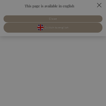
This page is available in english
rezerwuj
PL
EN
Close
POKOJE
POKOJE
SMAKI
SMAKI
Switch to english