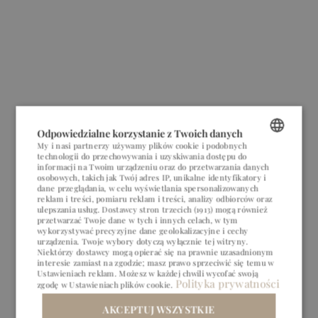
Odpowiedzialne korzystanie z Twoich danych
My i nasi partnerzy używamy plików cookie i podobnych
technologii do przechowywania i uzyskiwania dostępu do
POLISH
informacji na Twoim urządzeniu oraz do przetwarzania danych
osobowych, takich jak Twój adres IP, unikalne identyfikatory i
ENGLISH
dane przeglądania, w celu wyświetlania spersonalizowanych
reklam i treści, pomiaru reklam i treści, analizy odbiorców oraz
ulepszania usług.
Dostawcy stron trzecich (1913)
mogą również
GERMAN
przetwarzać Twoje dane w tych i innych celach, w tym
wykorzystywać precyzyjne dane geolokalizacyjne i cechy
CZECH
urządzenia. Twoje wybory dotyczą wyłącznie tej witryny.
Niektórzy dostawcy mogą opierać się na prawnie uzasadnionym
interesie zamiast na zgodzie; masz prawo sprzeciwić się temu w
Ustawieniach reklam
. Możesz w każdej chwili wycofać swoją
Polityka prywatności
zgodę w
Ustawieniach plików cookie
.
BIZNES
BIZNES
PRZYJĘCIA
PRZYJĘCIA
AKCEPTUJ WSZYSTKIE