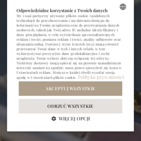
Odpowiedzialne korzystanie z Twoich danych
My i nasi partnerzy używamy plików cookie i podobnych
technologii do przechowywania i uzyskiwania dostępu do
POLISH
informacji na Twoim urządzeniu oraz do przetwarzania danych
osobowych, takich jak Twój adres IP, unikalne identyfikatory i
ENGLISH
dane przeglądania, w celu wyświetlania spersonalizowanych
reklam i treści, pomiaru reklam i treści, analizy odbiorców oraz
ulepszania usług.
Dostawcy stron trzecich (1913)
mogą również
GERMAN
przetwarzać Twoje dane w tych i innych celach, w tym
wykorzystywać precyzyjne dane geolokalizacyjne i cechy
CZECH
urządzenia. Twoje wybory dotyczą wyłącznie tej witryny.
Niektórzy dostawcy mogą opierać się na prawnie uzasadnionym
interesie zamiast na zgodzie; masz prawo sprzeciwić się temu w
Ustawieniach reklam
. Możesz w każdej chwili wycofać swoją
Polityka prywatności
zgodę w
Ustawieniach plików cookie
.
BIZNES
PRZYJĘCIA
AKCEPTUJ WSZYSTKIE
ODRZUĆ WSZYSTKIE
WIĘCEJ OPCJI