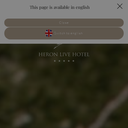
This page is available in english
rezerwuj
PL
EN
Close
POKOJE
SMAKI
Switch to english