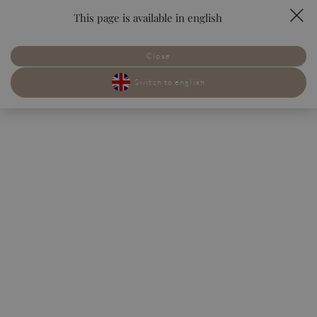
This page is available in english
rezerwuj
PL
EN
Close
POKOJE
POKOJE
SMAKI
SMAKI
Switch to english