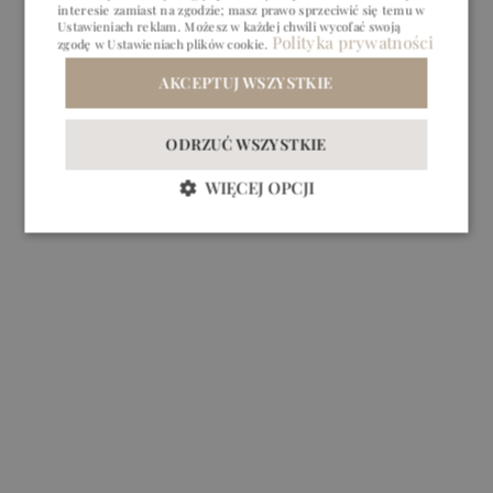
interesie zamiast na zgodzie; masz prawo sprzeciwić się temu w
Ustawieniach reklam
. Możesz w każdej chwili wycofać swoją
Polityka prywatności
zgodę w
Ustawieniach plików cookie
.
BIZNES
BIZNES
PRZYJĘCIA
PRZYJĘCIA
AKCEPTUJ WSZYSTKIE
ODRZUĆ WSZYSTKIE
WIĘCEJ OPCJI