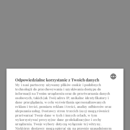
Odpowiedzialne korzystanie z Twoich danych
My i nasi partnerzy używamy plików cookie i podobnych
technologii do przechowywania i uzyskiwania dostępu do
POLISH
informacji na Twoim urządzeniu oraz do przetwarzania danych
osobowych, takich jak Twój adres IP, unikalne identyfikatory i
ENGLISH
dane przeglądania, w celu wyświetlania spersonalizowanych
reklam i treści, pomiaru reklam i treści, analizy odbiorców oraz
ulepszania usług.
Dostawcy stron trzecich (1913)
mogą również
GERMAN
przetwarzać Twoje dane w tych i innych celach, w tym
wykorzystywać precyzyjne dane geolokalizacyjne i cechy
CZECH
urządzenia. Twoje wybory dotyczą wyłącznie tej witryny.
Niektórzy dostawcy mogą opierać się na prawnie uzasadnionym