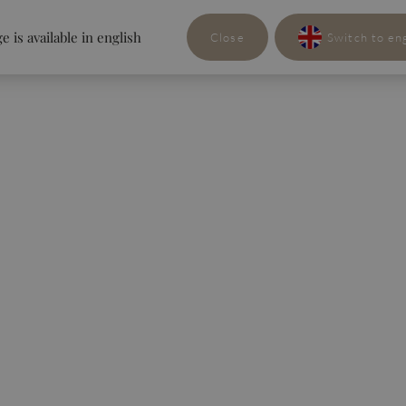
e is available in english
Close
Switch to en
SMAKI
SMAKI
LIVE SP
LIVE SP