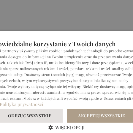
wiedzialne korzystanie z Twoich danych
si partnerzy używamy plików cookie i podobnych technologii do przechowywan
P
ania dostępu do informacji na Twoim urządzeniu oraz do przetwarzania dany
h, takich jak Twój adres IP, unikalne identyfikatory i dane przeglądania, w ce
E
lania spersonalizowanych reklam i treści, pomiaru reklam i treści, analizy od
epszania usług.
Dostawcy stron trzecich (1913)
mogą również przetwarzać Twoje
G
innych celach, w tym wykorzystywać precyzyjne dane geolokalizacyjne i cechy
C
nia. Twoje wybory dotyczą wyłącznie tej witryny. Niektórzy dostawcy mogą opi
nie uzasadnionym interesie zamiast na zgodzie; masz prawo sprzeciwić się te
niach reklam
. Możesz w każdej chwili wycofać swoją zgodę w
Ustawieniach pli
Polityka prywatności
RZYJĘCIA
RZYJĘCIA
PAKIET
PAKIET
ODRZUĆ WSZYSTKIE
AKCEPTUJ WSZYSTKIE
WIĘCEJ OPCJI