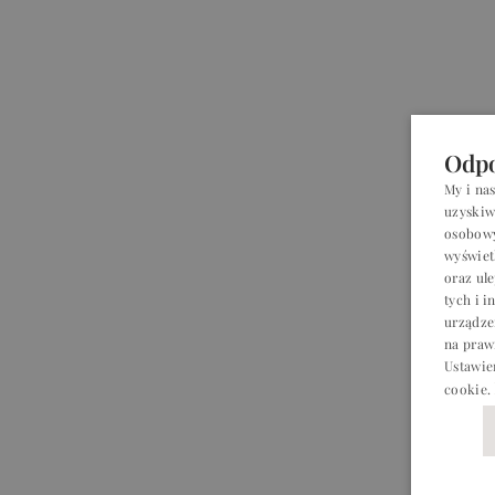
Odpo
My i na
uzyskiw
osobowyc
wyświet
oraz ul
tych i 
urządze
na praw
Ustawie
cookie
.
BIZNES
BIZNES
P
P