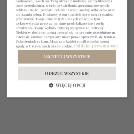
osobowych, takich jak Twój adres IP, unikalne identyfikatory i
ENGLISH
dane przeglądania, w celu wyświetlania spersonalizowanych
reklam i treści, pomiaru reklam i treści, analizy odbiorców oraz
ulepszania usług.
Dostawcy stron trzecich (1913)
mogą również
GERMAN
przetwarzać Twoje dane w tych i innych celach, w tym
wykorzystywać precyzyjne dane geolokalizacyjne i cechy
CZECH
urządzenia. Twoje wybory dotyczą wyłącznie tej witryny.
Niektórzy dostawcy mogą opierać się na prawnie uzasadnionym
interesie zamiast na zgodzie; masz prawo sprzeciwić się temu w
Ustawieniach reklam
. Możesz w każdej chwili wycofać swoją
Polityka prywatności
zgodę w
Ustawieniach plików cookie
.
BIZNES
BIZNES
PRZYJĘCIA
PRZYJĘCIA
AKCEPTUJ WSZYSTKIE
ODRZUĆ WSZYSTKIE
WIĘCEJ OPCJI